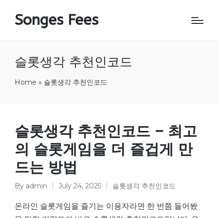
Songes Fees
슬롯생각 추천인코드
Home
»
슬롯생각 추천인코드
슬롯생각 추천인코드 – 최고
의 슬롯게임을 더 즐겁게 만
드는 방법
By
admin
July 24, 2025
슬롯생각 추천인코드
Posted
Posted
by
in
온라인 슬롯게임을 즐기는 이용자라면 한 번쯤 들어봤