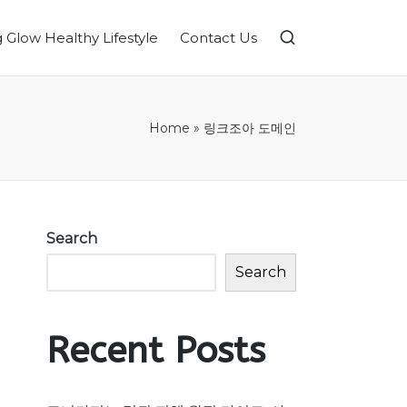
g Glow Healthy Lifestyle
Contact Us
Home
»
링크조아 도메인
Search
Search
Recent Posts