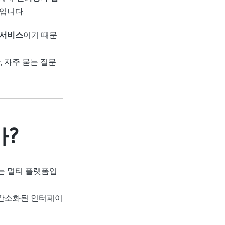
입니다.
 서비스
이기 때문
 자주 묻는 질문
가?
있는 멀티 플랫폼입
과 간소화된 인터페이