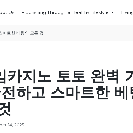
out Us
Flourishing Through a Healthy Lifestyle
Livin
스마트한 베팅의 모든 것
임카지노 토토 완벽 
안전하고 스마트한 
것
ber 14, 2025