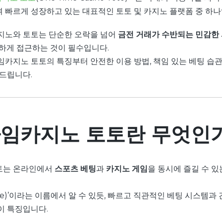
 빠르게 성장하고 있는 대표적인 토토 및 카지노 플랫폼 중 하나
지노와 토토는 단순한 오락을 넘어
금전 거래가 수반되는 민감한
전하게 접근하는 것이 필수입니다.
카지노 토토의 특징부터 안전한 이용 방법, 책임 있는 베팅 습관,
 드립니다.
원타임카지노 토토란 무엇인
토는 온라인에서
스포츠 베팅
과
카지노 게임
을 동시에 즐길 수 
ime)’이라는 이름에서 알 수 있듯, 빠르고 직관적인 베팅 시스템
이 특징입니다.