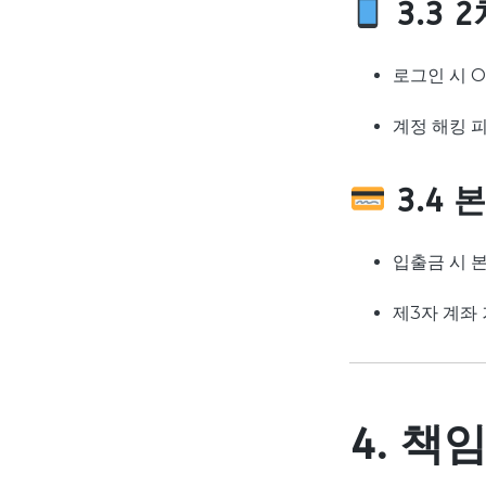
3.3 
로그인 시 O
계정 해킹 
3.4 
입출금 시 
제3자 계좌 
4. 책