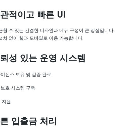
직관적이고 빠른 UI
근할 수 있는 간결한 디자인과 메뉴 구성이 큰 장점입니다.
설치 없이 웹과 모바일로 이용 가능합니다.
신뢰성 있는 운영 시스템
라이선스 보유 및 검증 완료
 보호 시스템 구축
객 지원
빠른 입출금 처리