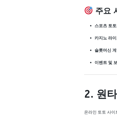
주요 
스포츠 토토
카지노 라이
슬롯머신 게
이벤트 및 
2. 
온라인 토토 사이