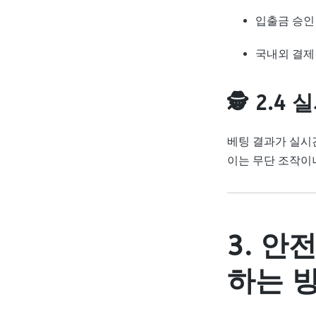
입출금 승인
국내외 결제
🕵️ 2.
베팅 결과가 실
이는 무단 조작이
3. 
하는 