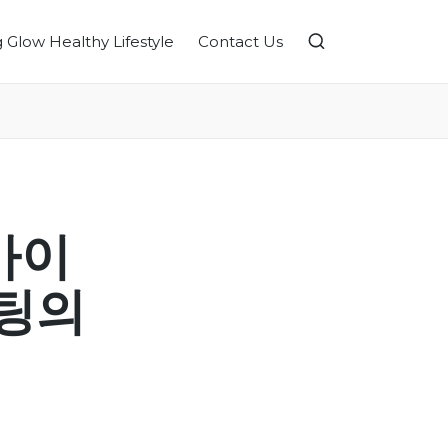
g Glow Healthy Lifestyle
Contact Us
가이
베팅의