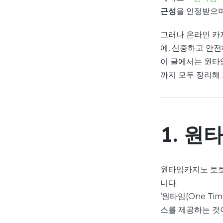
근성
을 인정받으며
그러나 온라인 카
에, 신중하고 안
이 글에서는 원타임
까지 모두 정리해
1. 
원타임카지노 토
니다.
‘원타임(One T
스를 제공하는 것