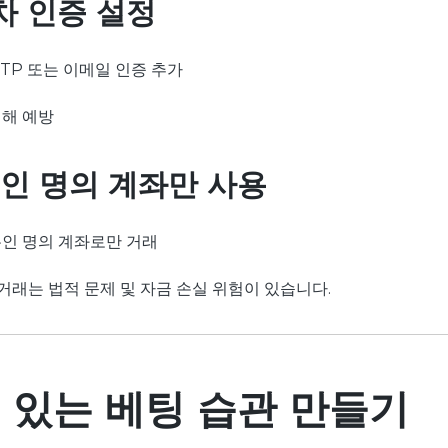
2차 인증 설정
TP 또는 이메일 인증 추가
피해 예방
본인 명의 계좌만 사용
본인 명의 계좌로만 거래
거래는 법적 문제 및 자금 손실 위험이 있습니다.
임 있는 베팅 습관 만들기