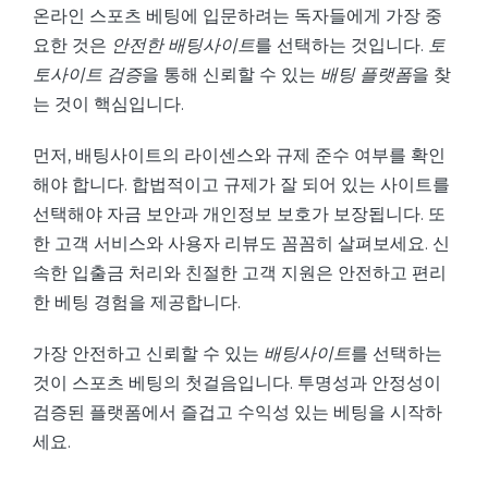
온라인 스포츠 베팅에 입문하려는 독자들에게 가장 중
요한 것은
안전한 배팅사이트
를 선택하는 것입니다.
토
토사이트 검증
을 통해 신뢰할 수 있는
배팅 플랫폼
을 찾
는 것이 핵심입니다.
먼저, 배팅사이트의 라이센스와 규제 준수 여부를 확인
해야 합니다. 합법적이고 규제가 잘 되어 있는 사이트를
선택해야 자금 보안과 개인정보 보호가 보장됩니다. 또
한 고객 서비스와 사용자 리뷰도 꼼꼼히 살펴보세요. 신
속한 입출금 처리와 친절한 고객 지원은 안전하고 편리
한 베팅 경험을 제공합니다.
가장 안전하고 신뢰할 수 있는
배팅사이트
를 선택하는
것이 스포츠 베팅의 첫걸음입니다. 투명성과 안정성이
검증된 플랫폼에서 즐겁고 수익성 있는 베팅을 시작하
세요.