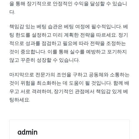
을 통해 장기적으로 안정적인 수익을 달성할 수 있습니
다.
책임감 있는 베팅 습관은 베팅 여정에 필수적입니다. 베
팅 한도를 설정하고 미리 계획한 전략을 따르세요. 정기
적으로 성과를 점검하고 필요에 따라 전략을 조정하는
것이 중요합니다. 이를 통해 실수를 예방하고 포기하지
않고 꾸준히 성장할 수 있습니다.
마지막으로 전문가의 조언을 구하고 공동체와 소통하는
것이 위험을 최소화하는 데 도움이 될 것입니다. 함께 배
우고 서로 격려하며, 장기적인 관점에서 책임감 있게 베
팅하세요.
admin