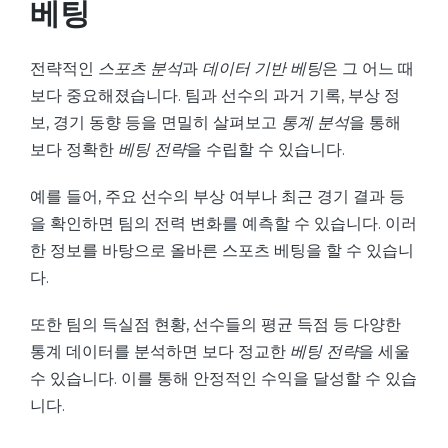
베팅
전략적인
스포츠 분석
과
데이터 기반 베팅
은 그 어느 때
보다 중요해졌습니다. 팀과 선수의 과거 기록, 부상 정
보, 경기 동향 등을 면밀히 살펴보고
통계 분석
을 통해
보다 정확한
베팅 전략
을 수립할 수 있습니다.
예를 들어, 주요 선수의 부상 여부나 최근 경기 결과 등
을 확인하면 팀의 전력 변화를 예측할 수 있습니다. 이러
한 정보를 바탕으로 올바른 스포츠 베팅을 할 수 있습니
다.
또한 팀의 득실점 현황, 선수들의 평균 득점 등 다양한
통계 데이터를 분석하면 보다 정교한
베팅 전략
을 세울
수 있습니다. 이를 통해 안정적인 수익을 달성할 수 있습
니다.