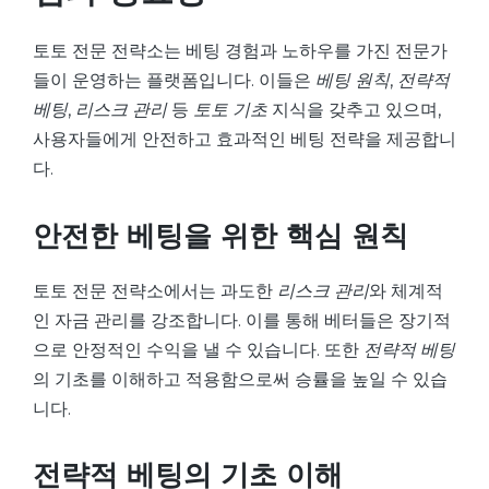
토토 전문 전략소는 베팅 경험과 노하우를 가진 전문가
들이 운영하는 플랫폼입니다. 이들은
베팅 원칙
,
전략적
베팅
,
리스크 관리
등
토토 기초
지식을 갖추고 있으며,
사용자들에게 안전하고 효과적인 베팅 전략을 제공합니
다.
안전한 베팅을 위한 핵심 원칙
토토 전문 전략소에서는 과도한
리스크 관리
와 체계적
인 자금 관리를 강조합니다. 이를 통해 베터들은 장기적
으로 안정적인 수익을 낼 수 있습니다. 또한
전략적 베팅
의 기초를 이해하고 적용함으로써 승률을 높일 수 있습
니다.
전략적 베팅의 기초 이해