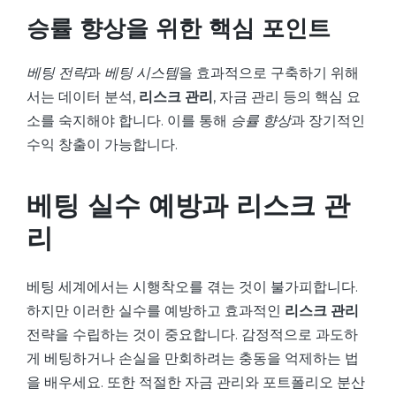
승률 향상을 위한 핵심 포인트
베팅 전략
과
베팅 시스템
을 효과적으로 구축하기 위해
서는 데이터 분석,
리스크 관리
, 자금 관리 등의 핵심 요
소를 숙지해야 합니다. 이를 통해
승률 향상
과 장기적인
수익 창출이 가능합니다.
베팅 실수 예방과 리스크 관
리
베팅 세계에서는 시행착오를 겪는 것이 불가피합니다.
하지만 이러한 실수를 예방하고 효과적인
리스크 관리
전략을 수립하는 것이 중요합니다. 감정적으로 과도하
게 베팅하거나 손실을 만회하려는 충동을 억제하는 법
을 배우세요. 또한 적절한 자금 관리와 포트폴리오 분산