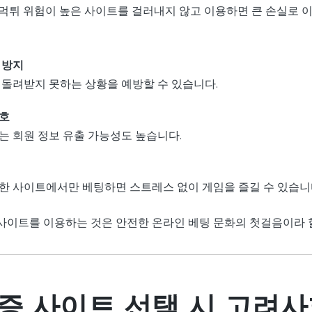
 먹튀 위험이 높은 사이트를 걸러내지 않고 이용하면 큰 손실로 
 방지
 돌려받지 못하는 상황을 예방할 수 있습니다.
호
는 회원 정보 유출 가능성도 높습니다.
한 사이트에서만 베팅하면 스트레스 없이 게임을 즐길 수 있습니
사이트를 이용하는 것은 안전한 온라인 베팅 문화의 첫걸음이라 할
증 사이트 선택 시 고려