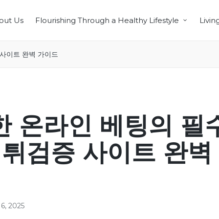
out Us
Flourishing Through a Healthy Lifestyle
Livin
 사이트 완벽 가이드
 온라인 베팅의 필
먹튀검증 사이트 완벽
6, 2025