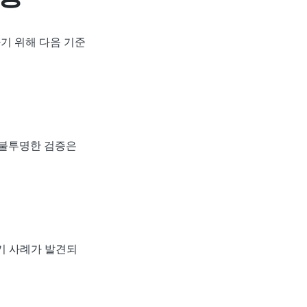
기 위해 다음 기준
 불투명한 검증은
기 사례가 발견되