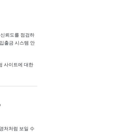
 신뢰도를 점검하
 입출금 시스템 안
위험 사이트에 대한
?
영처처럼 보일 수