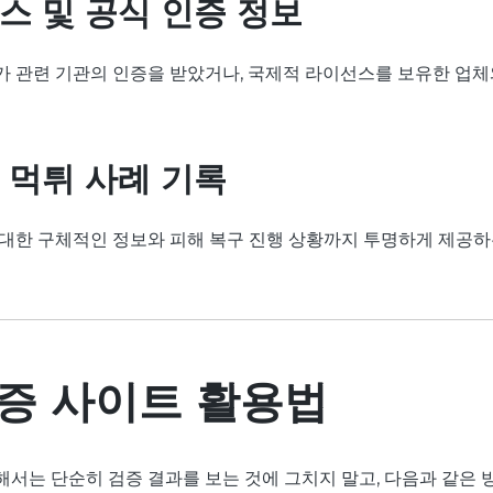
선스 및 공식 인증 정보
가 관련 기관의 인증을 받았거나, 국제적 라이선스를 보유한 업체
한 먹튀 사례 기록
 대한 구체적인 정보와 피해 복구 진행 상황까지 투명하게 제공
증 사이트 활용법
해서는 단순히 검증 결과를 보는 것에 그치지 말고, 다음과 같은 