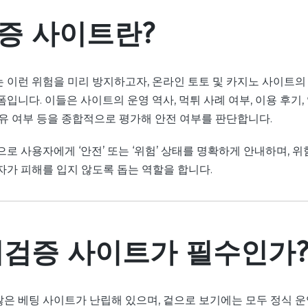
증 사이트란?
 이런 위험을 미리 방지하고자, 온라인 토토 및 카지노 사이트의
입니다. 이들은 사이트의 운영 역사, 먹튀 사례 여부, 이용 후기,
보유 여부 등을 종합적으로 평가해 안전 여부를 판단합니다.
로 사용자에게 ‘안전’ 또는 ‘위험’ 상태를 명확하게 안내하며, 
자가 피해를 입지 않도록 돕는 역할을 합니다.
튀검증 사이트가 필수인가
은 베팅 사이트가 난립해 있으며, 겉으로 보기에는 모두 정식 운