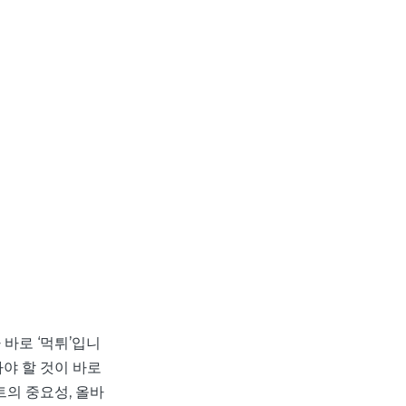
바로 ‘먹튀’입니
야 할 것이 바로
트의 중요성, 올바