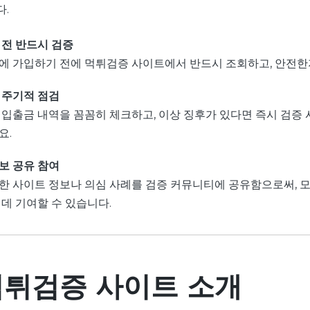
다.
 전 반드시 검증
에 가입하기 전에 먹튀검증 사이트에서 반드시 조회하고, 안전한
 주기적 점검
 입출금 내역을 꼼꼼히 체크하고, 이상 징후가 있다면 즉시 검증
요.
보 공유 참여
한 사이트 정보나 의심 사례를 검증 커뮤니티에 공유함으로써, 
 데 기여할 수 있습니다.
먹튀검증 사이트 소개