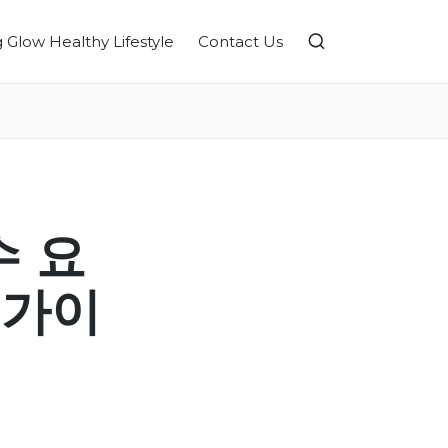
g Glow Healthy Lifestyle
Contact Us
수 요
 가이