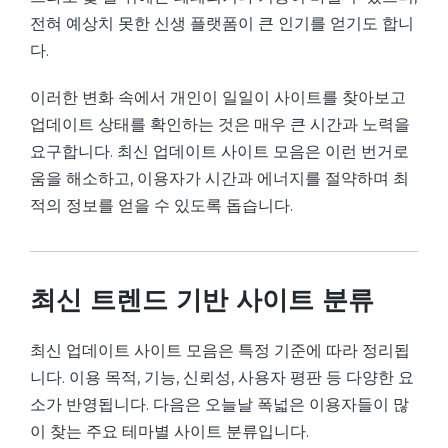
전혀 예상치 못한 신생 플랫폼이 큰 인기를 얻기도 합니
다.
이러한 변화 속에서 개인이 일일이 사이트를 찾아보고
업데이트 상태를 확인하는 것은 매우 큰 시간과 노력을
요구합니다. 최신 업데이트 사이트 모음은 이런 번거로
움을 해소하고, 이용자가 시간과 에너지를 절약하며 최
적의 정보를 얻을 수 있도록 돕습니다.
최신 트렌드 기반 사이트 분류
최신 업데이트 사이트 모음은 특정 기준에 따라 정리됩
니다. 이용 목적, 기능, 신뢰성, 사용자 평판 등 다양한 요
소가 반영됩니다. 다음은 오늘날 폭넓은 이용자들이 많
이 찾는 주요 테마별 사이트 분류입니다.