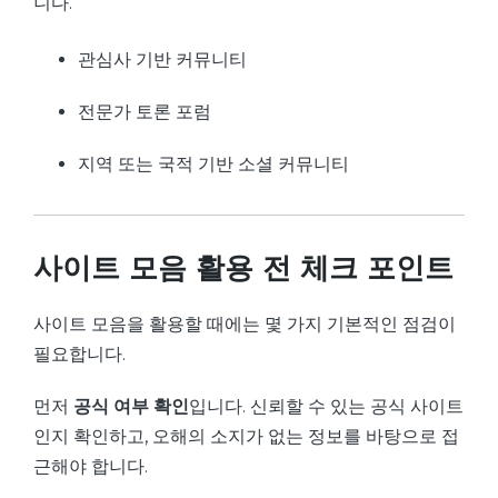
니다.
관심사 기반 커뮤니티
전문가 토론 포럼
지역 또는 국적 기반 소셜 커뮤니티
사이트 모음 활용 전 체크 포인트
사이트 모음을 활용할 때에는 몇 가지 기본적인 점검이
필요합니다.
먼저
공식 여부 확인
입니다. 신뢰할 수 있는 공식 사이트
인지 확인하고, 오해의 소지가 없는 정보를 바탕으로 접
근해야 합니다.