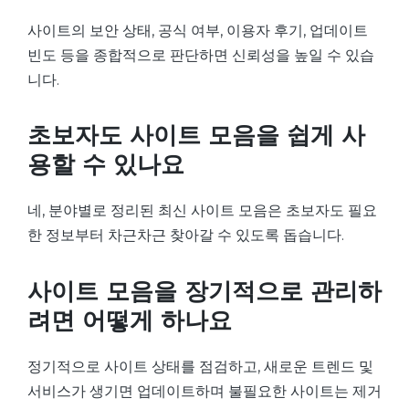
사이트의 보안 상태, 공식 여부, 이용자 후기, 업데이트
빈도 등을 종합적으로 판단하면 신뢰성을 높일 수 있습
니다.
초보자도 사이트 모음을 쉽게 사
용할 수 있나요
네, 분야별로 정리된 최신 사이트 모음은 초보자도 필요
한 정보부터 차근차근 찾아갈 수 있도록 돕습니다.
사이트 모음을 장기적으로 관리하
려면 어떻게 하나요
정기적으로 사이트 상태를 점검하고, 새로운 트렌드 및
서비스가 생기면 업데이트하며 불필요한 사이트는 제거