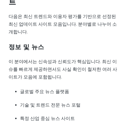
트
다음은 최신 트렌드와 이용자 평가를 기반으로 선정된
최신 업데이트 사이트 모음입니다. 분야별로 나누어 소
개합니다.
정보 및 뉴스
이 분야에서는 신속성과 신뢰도가 핵심입니다. 최신 이
슈를 빠르게 제공하면서도 사실 확인이 철저한 여러 사
이트가 모음에 포함됩니다.
글로벌 주요 뉴스 플랫폼
기술 및 트렌드 전문 뉴스 포털
특정 산업 중심 뉴스 사이트