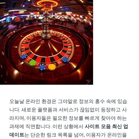
오늘날 온라인 환경은 그야말로 정보의 홍수 속에 있습
니다. 새로운 플랫폼과 서비스가 끊임없이 등장하고 사
라지며, 이용자들은 필요한 정보를 빠르게 찾아야 하는
과제에 직면합니다. 이런 상황에서
사이트 모음 최신 업
데이트
는 단순한 링크 목록을 넘어, 이용자가 온라인을