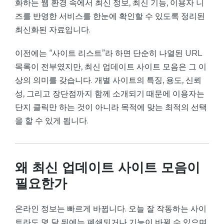
화하는 웹 환경 속에서 최신 정보, 최신 기능, 이용자 니
즈를 반영한 서비스를 한눈에 확인할 수 있도록 정리된
최신화된 자료입니다.
이전에는 “사이트 리스트”라 하면 단순히 나열된 URL
목록이 전부였지만, 최신 업데이트 사이트 모음은 그 이
상의 의미를 갖습니다. 개별 사이트의 특징, 용도, 신뢰
성, 그리고 장단점까지 함께 소개되기 때문에 이용자는
단지 클릭만 하는 것이 아니라 목적에 맞는 최적의 선택
을 할 수 있게 됩니다.
왜 최신 업데이트 사이트 모음이
필요한가
온라인 정보는 빠르게 바뀝니다. 오늘 잘 작동하는 사이
트라도 몇 달 뒤에는 폐쇄되거나 기능이 바뀔 수 있으며,