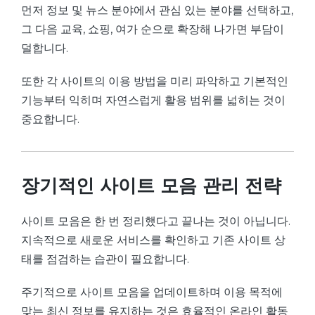
먼저 정보 및 뉴스 분야에서 관심 있는 분야를 선택하고,
그 다음 교육, 쇼핑, 여가 순으로 확장해 나가면 부담이
덜합니다.
또한 각 사이트의 이용 방법을 미리 파악하고 기본적인
기능부터 익히며 자연스럽게 활용 범위를 넓히는 것이
중요합니다.
장기적인 사이트 모음 관리 전략
사이트 모음은 한 번 정리했다고 끝나는 것이 아닙니다.
지속적으로 새로운 서비스를 확인하고 기존 사이트 상
태를 점검하는 습관이 필요합니다.
주기적으로 사이트 모음을 업데이트하며 이용 목적에
맞는 최신 정보를 유지하는 것은 효율적인 온라인 활동