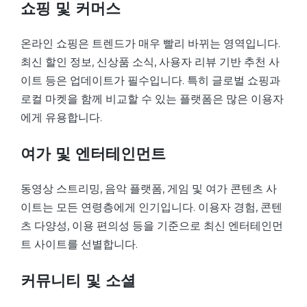
쇼핑 및 커머스
온라인 쇼핑은 트렌드가 매우 빨리 바뀌는 영역입니다.
최신 할인 정보, 신상품 소식, 사용자 리뷰 기반 추천 사
이트 등은 업데이트가 필수입니다. 특히 글로벌 쇼핑과
로컬 마켓을 함께 비교할 수 있는 플랫폼은 많은 이용자
에게 유용합니다.
여가 및 엔터테인먼트
동영상 스트리밍, 음악 플랫폼, 게임 및 여가 콘텐츠 사
이트는 모든 연령층에게 인기입니다. 이용자 경험, 콘텐
츠 다양성, 이용 편의성 등을 기준으로 최신 엔터테인먼
트 사이트를 선별합니다.
커뮤니티 및 소셜