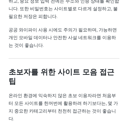
하고, 중요 정보 입력 전에는 주소와 인증 상태를 확인합
니다. 또한 비밀번호는 사이트별로 다르게 설정하고, 불
필요한 저장은 피합니다.
공공 와이파이 사용 시에도 주의가 필요하며, 가능하면
개인 모바일 데이터나 안전한 사설 네트워크를 이용하
는 것이 좋습니다.
초보자를 위한 사이트 모음 접근
팁
온라인 환경에 익숙하지 않은 초보 이용자라면 처음부
터 모든 사이트를 한꺼번에 활용하려 하기보다는, 몇 가
지 중요한 카테고리부터 천천히 접근하는 것이 좋습니
다.