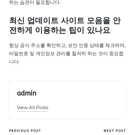
하는 습관이 필요합니다.
최신 업데이트 사이트 모음을 안
전하게 이용하는 팁이 있나요
항상 공식 주소를 확인하고, 보안 인증 상태를 체크하며,
비밀번호 및 개인정보 관리를 철저히 하는 것이 중요합
니다.
admin
View All Posts
Post
PREVIOUS POST
NEXT POST