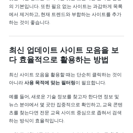
의 기본입니다. 또한 필요 없는 사이트는 과감하게 목록
에서 제거하고, 현재 트렌드와 부합하는 사이트를 추가
하는 것이 좋습니다.
최신 업데이트 사이트 모음을 보
다 효율적으로 활용하는 방법
최신 사이트 모음을 활용할 때는 단순히 클릭하는 것이
아니라
사용 목적에 맞는 필터링
이 필요합니다.
예를 들어, 새로운 기술 정보를 찾고자 한다면 정보 및
뉴스 분야에서 몇 곳만 집중적으로 확인하고, 교육 콘텐
츠를 찾는다면 전문 교육 사이트 중심으로 좁혀서 검색
하는 방식이 효율적입니다.