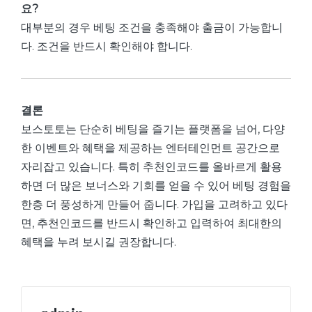
요?
대부분의 경우 베팅 조건을 충족해야 출금이 가능합니
다. 조건을 반드시 확인해야 합니다.
결론
보스토토는 단순히 베팅을 즐기는 플랫폼을 넘어, 다양
한 이벤트와 혜택을 제공하는 엔터테인먼트 공간으로
자리잡고 있습니다. 특히 추천인코드를 올바르게 활용
하면 더 많은 보너스와 기회를 얻을 수 있어 베팅 경험을
한층 더 풍성하게 만들어 줍니다. 가입을 고려하고 있다
면, 추천인코드를 반드시 확인하고 입력하여 최대한의
혜택을 누려 보시길 권장합니다.