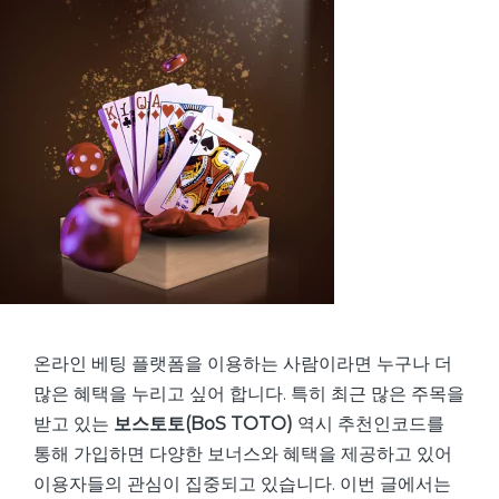
온라인 베팅 플랫폼을 이용하는 사람이라면 누구나 더
많은 혜택을 누리고 싶어 합니다. 특히 최근 많은 주목을
받고 있는
보스토토(BoS TOTO)
역시 추천인코드를
통해 가입하면 다양한 보너스와 혜택을 제공하고 있어
이용자들의 관심이 집중되고 있습니다. 이번 글에서는