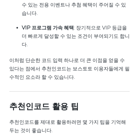
수 있는 전용 이벤트나 추첨 혜택이 주어질 수 있
습니다.
VIP 프로그램 가속 혜택
: 장기적으로 VIP 등급을
더 빠르게 달성할 수 있는 조건이 부여되기도 합니
다.
이처럼 단순한 코드 입력 하나로 더 큰 이점을 얻을 수
있다는 점에서 추천인코드는 보스토토 이용자들에게 필
수적인 요소라 할 수 있습니다.
추천인코드 활용 팁
추천인코드를 제대로 활용하려면 몇 가지 팁을 기억해
두는 것이 좋습니다.