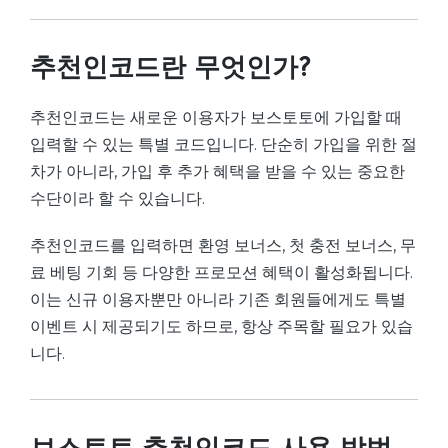
추천인코드란 무엇인가?
추천인코드는 새로운 이용자가 보스토토에 가입할 때
입력할 수 있는 특별 코드입니다. 단순히 가입을 위한 절
차가 아니라, 가입 후 추가 혜택을 받을 수 있는 중요한
수단이라 할 수 있습니다.
추천인코드를 입력하면 환영 보너스, 첫 충전 보너스, 무
료 베팅 기회 등 다양한 프로모션 혜택이 활성화됩니다.
이는 신규 이용자뿐만 아니라 기존 회원들에게도 특별
이벤트 시 제공되기도 하므로, 항상 주목할 필요가 있습
니다.