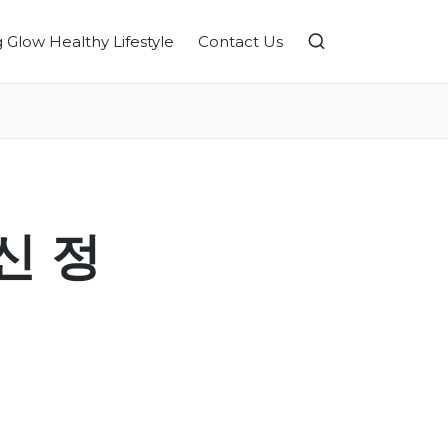
g Glow Healthy Lifestyle
Contact Us
신 정