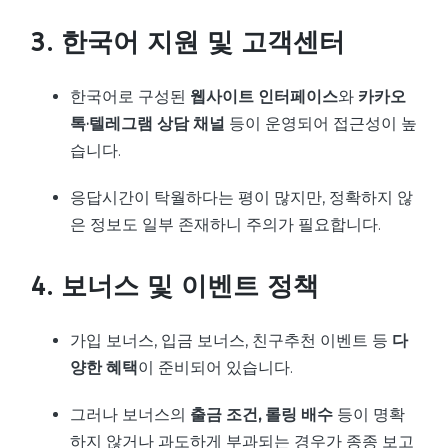
3. 한국어 지원 및 고객센터
한국어로 구성된
웹사이트 인터페이스
와
카카오
톡·텔레그램 상담 채널
등이 운영되어 접근성이 높
습니다.
응답시간이 탁월하다는 평이 많지만, 정확하지 않
은 정보도 일부 존재하니 주의가 필요합니다.
4. 보너스 및 이벤트 정책
가입 보너스, 입금 보너스, 친구추천 이벤트 등
다
양한 혜택
이 준비되어 있습니다.
그러나 보너스의
출금 조건, 롤링 배수
등이 명확
하지 않거나 과도하게 부과되는 경우가 종종 보고