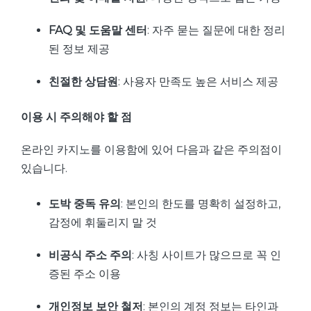
FAQ 및 도움말 센터
: 자주 묻는 질문에 대한 정리
된 정보 제공
친절한 상담원
: 사용자 만족도 높은 서비스 제공
이용 시 주의해야 할 점
온라인 카지노를 이용함에 있어 다음과 같은 주의점이
있습니다.
도박 중독 유의
: 본인의 한도를 명확히 설정하고,
감정에 휘둘리지 말 것
비공식 주소 주의
: 사칭 사이트가 많으므로 꼭 인
증된 주소 이용
개인정보 보안 철저
: 본인의 계정 정보는 타인과