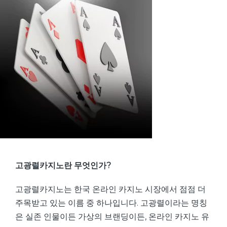
고광렬카지노란 무엇인가?
고광렬카지노는 한국 온라인 카지노 시장에서 점점 더
주목받고 있는 이름 중 하나입니다. 고광렬이라는 명칭
은 실존 인물이든 가상의 브랜딩이든, 온라인 카지노 유