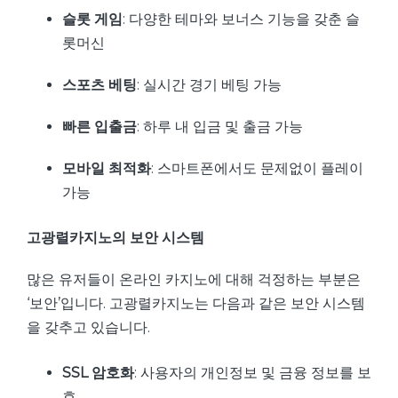
슬롯 게임
: 다양한 테마와 보너스 기능을 갖춘 슬
롯머신
스포츠 베팅
: 실시간 경기 베팅 가능
빠른 입출금
: 하루 내 입금 및 출금 가능
모바일 최적화
: 스마트폰에서도 문제없이 플레이
가능
고광렬카지노의 보안 시스템
많은 유저들이 온라인 카지노에 대해 걱정하는 부분은
‘보안’입니다. 고광렬카지노는 다음과 같은 보안 시스템
을 갖추고 있습니다.
SSL 암호화
: 사용자의 개인정보 및 금융 정보를 보
호