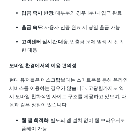
입금 즉시 반영
: 대부분의 경우 1분 내 입금 완료
출금 속도
: 사용자 인증 완료 시 당일 출금 가능
고객센터 실시간 대응
: 입출금 문제 발생 시 신속
한 대응
모바일 환경에서의 이용 편의성
현대 유저들은 데스크탑보다는 스마트폰을 통해 온라인
서비스를 이용하는 경우가 많습니다. 고광렬카지노 역
시 모바일 친화적인 사이트 구조를 제공하고 있으며, 다
음과 같은 장점이 있습니다.
웹 앱 최적화
: 별도의 앱 설치 없이 웹 브라우저로
플레이 가능