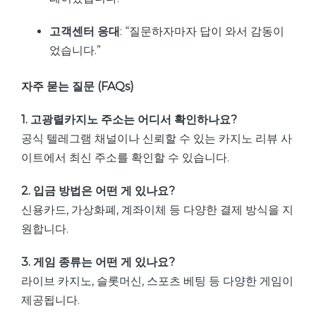
고객센터 응대
: “질문하자마자 답이 와서 감동이
었습니다.”
자주 묻는 질문 (FAQs)
1. 고광렬카지노 주소는 어디서 확인하나요?
공식 텔레그램 채널이나 신뢰할 수 있는 카지노 리뷰 사
이트에서 최신 주소를 확인할 수 있습니다.
2. 입금 방법은 어떤 게 있나요?
신용카드, 가상화폐, 계좌이체 등 다양한 결제 방식을 지
원합니다.
3. 게임 종류는 어떤 게 있나요?
라이브 카지노, 슬롯머신, 스포츠 베팅 등 다양한 게임이
제공됩니다.